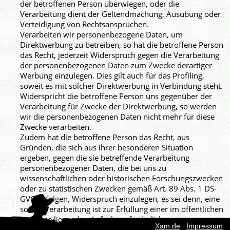
der betroffenen Person überwiegen, oder die
Verarbeitung dient der Geltendmachung, Ausübung oder
Verteidigung von Rechtsansprüchen.
Verarbeiten wir personenbezogene Daten, um
Direktwerbung zu betreiben, so hat die betroffene Person
das Recht, jederzeit Widerspruch gegen die Verarbeitung
der personenbezogenen Daten zum Zwecke derartiger
Werbung einzulegen. Dies gilt auch für das Profiling,
soweit es mit solcher Direktwerbung in Verbindung steht.
Widerspricht die betroffene Person uns gegenüber der
Verarbeitung für Zwecke der Direktwerbung, so werden
wir die personenbezogenen Daten nicht mehr für diese
Zwecke verarbeiten.
Zudem hat die betroffene Person das Recht, aus
Gründen, die sich aus ihrer besonderen Situation
ergeben, gegen die sie betreffende Verarbeitung
personenbezogener Daten, die bei uns zu
wissenschaftlichen oder historischen Forschungszwecken
oder zu statistischen Zwecken gemäß Art. 89 Abs. 1 DS-
GVO erfolgen, Widerspruch einzulegen, es sei denn, eine
solche Verarbeitung ist zur Erfüllung einer im öffentlichen
Interesse liegenden Aufgabe erforderlich.
Xam.de
|
Impressum
Zur Ausübung des Rechts auf Widerspruch kann sich die